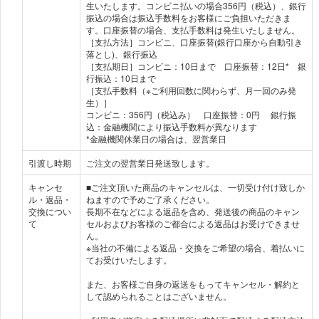
生いたします。コンビニ払いの場合356円（税込）、銀行
振込の場合は振込手数料をお客様にご負担いただきま
す。口座振替の場合、支払手数料は発生いたしません。
［支払方法］コンビニ、口座振替(銀行口座から自動引き
落とし)、銀行振込
［支払期日］コンビニ：10日まで 口座振替：12日* 銀
行振込：10日まで
［支払手数料（※ご利用回数に関わらず、月一回のみ発
生）］
コンビニ：356円（税込み） 口座振替：0円 銀行振
込：金融機関により振込手数料が異なります
*金融機関休業日の場合は、翌営業日
引渡し時期
ご注文の翌営業日発送致します。
キャンセ
■ご注文頂いた商品のキャンセルは、一切受け付け致しか
ル・返品・
ねますので予めご了承ください。
交換につい
長期不在などによる返品を含め、発送後の商品のキャン
て
セルおよびお客様のご都合による返品はお受けできませ
ん。
※当社の不備による返品・交換をご希望の場合、着払いに
てお受けいたします。
また、お客様ご自身の返送をもってキャンセル・解約と
して認められることはございません。