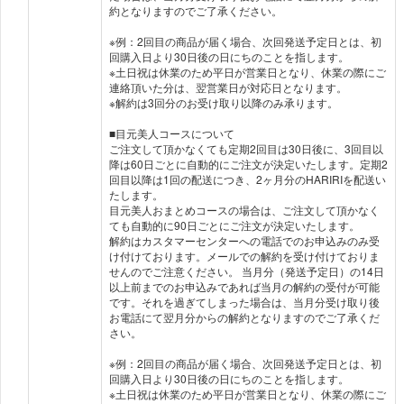
約となりますのでご了承ください。
※例：2回目の商品が届く場合、次回発送予定日とは、初
回購入日より30日後の日にちのことを指します。
※土日祝は休業のため平日が営業日となり、休業の際にご
連絡頂いた分は、翌営業日が対応日となります。
※解約は3回分のお受け取り以降のみ承ります。
■目元美人コースについて
ご注文して頂かなくても定期2回目は30日後に、3回目以
降は60日ごとに自動的にご注文が決定いたします。定期2
回目以降は1回の配送につき、2ヶ月分のHARIRIを配送い
たします。
目元美人おまとめコースの場合は、ご注文して頂かなく
ても自動的に90日ごとにご注文が決定いたします。
解約はカスタマーセンターへの電話でのお申込みのみ受
け付けております。メールでの解約を受け付けておりま
せんのでご注意ください。 当月分（発送予定日）の14日
以上前までのお申込みであれば当月の解約の受付が可能
です。それを過ぎてしまった場合は、当月分受け取り後
お電話にて翌月分からの解約となりますのでご了承くだ
さい。
※例：2回目の商品が届く場合、次回発送予定日とは、初
回購入日より30日後の日にちのことを指します。
※土日祝は休業のため平日が営業日となり、休業の際にご