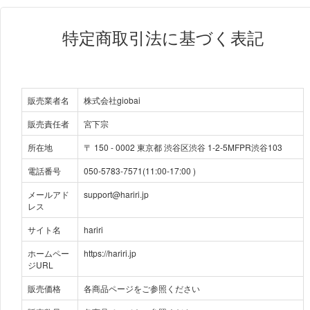
特定商取引法に基づく表記
販売業者名
株式会社giobai
販売責任者
宮下宗
所在地
〒
150
-
0002
東京都 渋谷区渋谷 1-2-5MFPR渋谷103
電話番号
050-5783-7571(11:00-17:00 )
メールアド
support@hariri.jp
レス
サイト名
hariri
ホームペー
https://hariri.jp
ジURL
販売価格
各商品ページをご参照ください