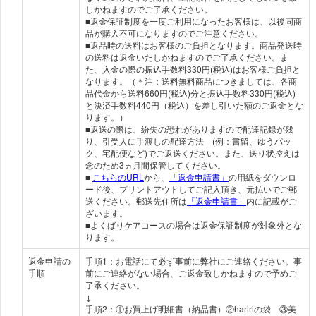
しかねますのでご了承ください。
■返金保証制度を一度ご利用になったお客様は、以後同商
品が購入不可になりますのでご注意ください。
■返品時の送料はお客様のご負担となります。商品発送時
の送料は返金いたしかねますのでご了承ください。ま
た、入金の際の振込手数料330円(税込)はお客様ご負担と
なります。（＊注：送料無料商品につきましては、各商
品代金から送料660円(税込)分と振込手数料330円(税込)
と決済手数料440円（税込）を差し引いた額のご返金とな
ります。）
■返送の際は、紛失の恐れがありますので配達記録が残
り、引受人に手渡しの配達方法 (例：書留、ゆうパッ
ク、宅配便など)でご返送ください。また、送り状控えは
念のため3ヵ月間保管してください。
■
こちらのURL
から、
「返金申請書」
の用紙をダウンロ
ード後、プリントアウトしてご記入頂き、元払いでご郵
送ください。郵送先住所は
「返金申請書」
内に記載がご
ざいます。
■よくばりケアコースの場合は返金保証制度が対象外とな
ります。
返金申請の
手順1：お電話にて必ず事前に弊社にご連絡ください。事
手順
前にご連絡がない場合、ご返金致しかねますので予めご
了承ください。
↓
手順2：①お買上げ明細書（納品書）②haririの袋 ③美