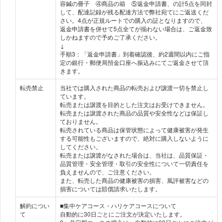
容鍼の冊子 ④商品の箱 ⑤返金申請書、の計5点を同封
して、配達記録が残る配達方法で弊社宛てにご返送くだ
さい。4点が正規ルートでの購入の証となりますので、
返金申請書を併せて5点全てが揃わない場合は、ご返金致
しかねますので予めご了承ください。
↓
手順3：「返金申請書」到着確認後、約2週間以内にご指
定の銀行・郵便局預金口座へ振込みにてご返金させて頂
きます。
転売禁止
当社では購入された商品の転売および譲渡一切を禁止し
ています。
転売または譲渡を目的とした注文はお受けできません。
転売または譲渡された商品の品質や安全性などは保証し
ておりません。
転売されている商品は保管状態によって健康被害が発生
する可能性もございますので、絶対に購入しないように
してください。
転売または譲渡がなされた場合は、当社は、品質保証・
品質管理・安全管理・取引の安全性について一切責任を
負えませんので、ご注意ください。
また、転売した商品の健康被害の損害、風評被害などの
損害については賠償請求いたします。
解約につい
■集中ケアコース・ハリケアコースについて
て
自動的に30日ごとにご注文が決定いたします。