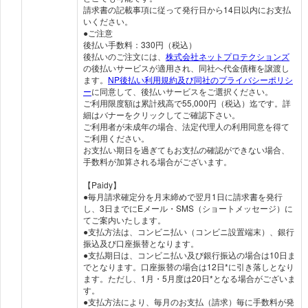
請求書の記載事項に従って発行日から14日以内にお支払
いください。
●ご注意
後払い手数料：330円（税込）
後払いのご注文には、
株式会社ネットプロテクションズ
の後払いサービスが適用され、同社へ代金債権を譲渡し
ます。
NP後払い利用規約及び同社のプライバシーポリシ
ー
に同意して、後払いサービスをご選択ください。
ご利用限度額は累計残高で55,000円（税込）迄です。詳
細はバナーをクリックしてご確認下さい。
ご利用者が未成年の場合、法定代理人の利用同意を得て
ご利用ください。
お支払い期日を過ぎてもお支払の確認ができない場合、
手数料が加算される場合がございます。
【Paidy】
●毎月請求確定分を月末締めで翌月1日に請求書を発行
し、3日までにEメール・SMS（ショートメッセージ）に
てご案内いたします。
●支払方法は、コンビニ払い（コンビニ設置端末）、銀行
振込及び口座振替となります。
●支払期日は、コンビニ払い及び銀行振込の場合は10日ま
でとなります。口座振替の場合は12日*に引き落しとなり
ます。ただし、1月・5月度は20日*となる場合がございま
す。
●支払方法により、毎月のお支払（請求）毎に手数料が発