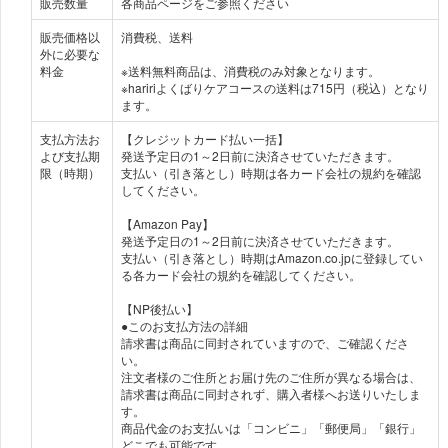
販売数量
各商品ページをご参照ください
販売価格以
消費税、送料
外に必要な
料金
※送料無料商品は、消費税のみ対象となります。
※haririよくばりケアコースの送料は715円（税込）となり
ます。
支払方法お
【クレジットカード払い一括】
よび支払期
発送予定日の1～2日前に決済させていただきます。
限（時期）
支払い（引き落とし）時期は各カード会社の規約を確認
してください。
【Amazon Pay】
発送予定日の1～2日前に決済させていただきます。
支払い（引き落とし）時期はAmazon.co.jpに登録してい
る各カード会社の規約を確認してください。
【NP後払い】
●このお支払方法の詳細
請求書は商品に同封されていますので、ご確認くださ
い。
注文者様のご住所とお届け先のご住所が異なる場合は、
請求書は商品に同封されず、購入者様へお送りいたしま
す。
商品代金のお支払いは「コンビニ」「郵便局」「銀行」
どこでも可能です。