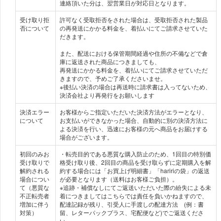
連絡頂いた分は、翌営業日が対応日となります。
受け取り拒
許可なく受取拒否をされた場合は、受取拒否された製品
否について
の再発送にかかる料金を、着払いにてご請求させていた
だきます。
また、配送における保管期間経過や住所の不備などで倉
庫に返送された商品につきましても、
再発送にかかる料金を、着払いにてご請求させていただ
きますので、予めご了承くださいませ。
※後払い決済の場合は再送時に請求書は入ってないため、
決済会社より再発行をお願いします
決済エラー
お客様からご指定いただいた決済方法がエラーとなり、
について
お支払いができなかった場合、自動的に別の決済方法に
よる決済を行い、迅速にお客様の元へ商品をお届けする
場合がございます。
初回のみお
・転売目的である悪質な購入防止のため、1回目の特別価
受け取りで
格受け取り後、2回目の商品を受け取らずに定期購入を解
解約される
約する場合には「お買上げ明細書」「haririの袋」の返送
場合につい
が必要となります（送料はお客様ご負担）。
て（悪質な
※追跡・補償なしにてご返送いただいた際の紛失による未
不正転売者
着につきましてはこちらでは責任を負いかねますので、
増加に伴う
配達記録が残り、引受人に手渡しの配達方法 (例：書
対策）
留、レターパックプラス、宅配便など)でご返送くださ
い。