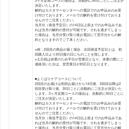
3ヶ月定期コースの場合は、自動的に90日ごとにご注文が
決定いたします。
解約はカスタマーセンターへの電話でのお申込みのみ受
け付けております。メールでの解約を受け付けておりま
せんのでご注意ください。
当月分（発送予定日）の14日以上前までのお申込みであ
れば当月の解約の受付が可能です。それを過ぎてしまっ
た場合は、当月分受け取り後お電話にて翌月分からの解
約となりますのでご了承ください。
※例：2回目の商品が届く場合、次回発送予定日とは、初
回購入日より30日後の日にちのことを指します。
※土日祝は休業のため平日が営業日となり、休業の際にご
連絡頂いた分は、翌営業日が対応日となります。
■よくばりケアコースについて
2回目のお届けは初回お届けから14日後、3回目以降は2
回目受け取り後、30日ごとに自動的にご注文が決定いた
します。3ヶ月定期コースの場合は、自動的に90日ごとに
ご注文が決定いたします。
解約はカスタマーセンターへの電話でのお申込みのみ受
け付けております。メールでの解約を受け付けておりま
せんのでご注意ください。
当月分（発送予定日）の14日以上前までのお申込みであ
れば当月の解約の受付が可能です。それを過ぎてしまっ
た場合は、当月分受け取り後お電話にて翌月分からの解