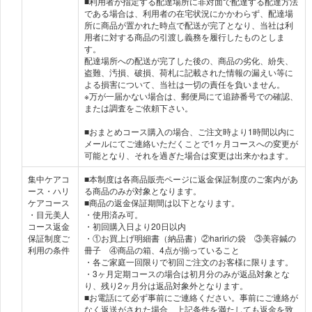
■利用者が指定する配達場所に非対面で配達する配達方法
である場合は、利用者の在宅状況にかかわらず、配達場
所に商品が置かれた時点で配送が完了となり、当社は利
用者に対する商品の引渡し義務を履行したものとしま
す。
配達場所への配送が完了した後の、商品の劣化、紛失、
盗難、汚損、破損、荷札に記載された情報の漏えい等に
よる損害について、当社は一切の責任を負いません。
※万が一届かない場合は、郵便局にて追跡番号での確認、
または調査をご依頼下さい。
■おまとめコース購入の場合、ご注文時より1時間以内に
メールにてご連絡いただくことで1ヶ月コースへの変更が
可能となり、それを過ぎた場合は変更は出来かねます。
集中ケアコ
■本制度は各商品販売ページに返金保証制度のご案内があ
ース・ハリ
る商品のみが対象となります。
ケアコース
■商品の返金保証期間は以下となります。
・目元美人
・使用済み可。
コース返金
・初回購入日より20日以内
保証制度ご
・①お買上げ明細書（納品書）②haririの袋 ③美容鍼の
利用の条件
冊子 ④商品の箱、4点が揃っていること
・各ご家庭一回限りで初回ご注文のお客様に限ります。
・3ヶ月定期コースの場合は初月分のみが返品対象とな
り、残り2ヶ月分は返品対象外となります。
■お電話にて必ず事前にご連絡ください。事前にご連絡が
なく返送がされた場合、上記条件を満たしても返金を致